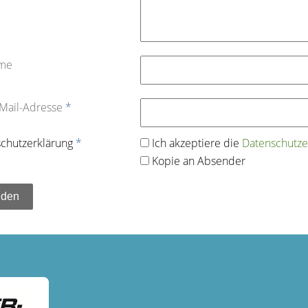
ame
-Mail-Adresse
*
chutz­erklärung
*
Ich akzeptiere die
Datenschutz­e
Kopie an Absender