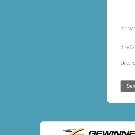
Ihr N
Ihre E
Datens