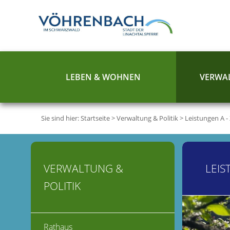
LEBEN & WOHNEN
VERWAL
Sie sind hier:
Startseite
>
Verwaltung & Politik
>
Leistungen A -
VERWALTUNG &
LEIS
POLITIK
Rathaus