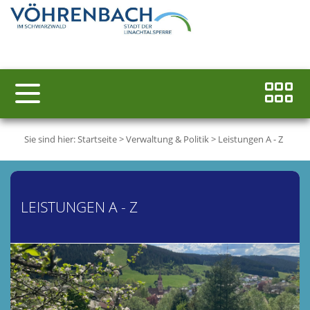
Sie sind hier:
Startseite
>
Verwaltung & Politik
>
Leistungen A - Z
LEISTUNGEN A - Z