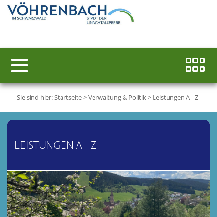
Sie sind hier:
Startseite
>
Verwaltung & Politik
>
Leistungen A - Z
LEISTUNGEN A - Z