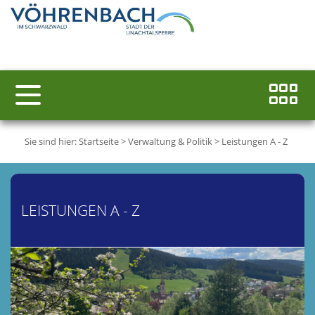
Sie sind hier:
Startseite
>
Verwaltung & Politik
>
Leistungen A - Z
LEISTUNGEN A - Z