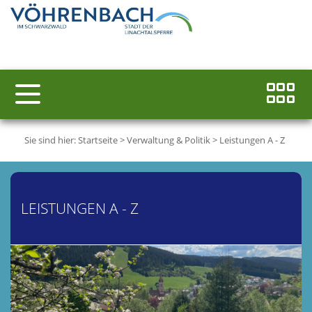
Sie sind hier:
Startseite
>
Verwaltung & Politik
>
Leistungen A - Z
LEISTUNGEN A - Z