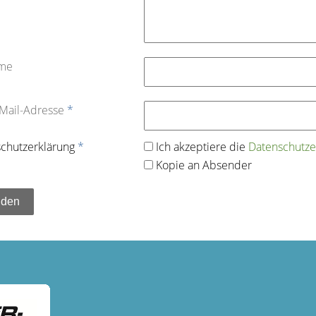
ame
-Mail-Adresse
*
chutz­erklärung
*
Ich akzeptiere die
Datenschutz­e
Kopie an Absender