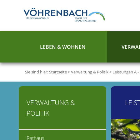
LEBEN & WOHNEN
VERWAL
Sie sind hier:
Startseite
>
Verwaltung & Politik
>
Leistungen A -
VERWALTUNG &
LEIS
POLITIK
Rathaus