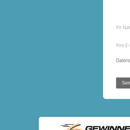
Ihr N
Ihre E
Datens