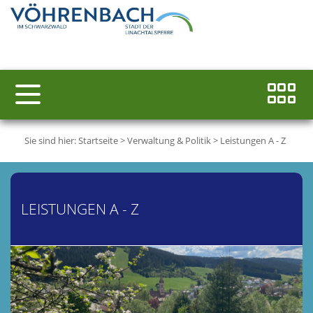
Sie sind hier:
Startseite
>
Verwaltung & Politik
>
Leistungen A - Z
LEISTUNGEN A - Z