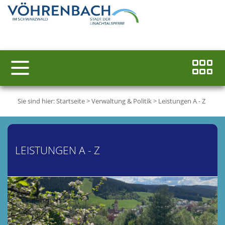
Sie sind hier:
Startseite
>
Verwaltung & Politik
>
Leistungen A - Z
LEISTUNGEN A - Z