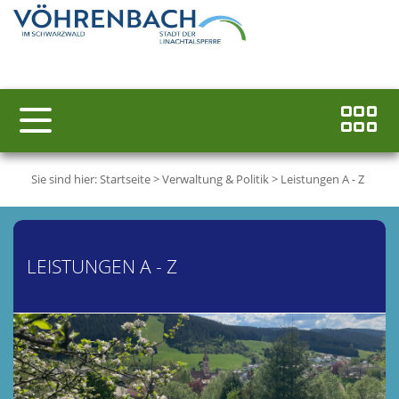
Sie sind hier:
Startseite
>
Verwaltung & Politik
>
Leistungen A - Z
LEISTUNGEN A - Z