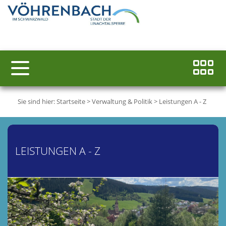
Sie sind hier:
Startseite
>
Verwaltung & Politik
>
Leistungen A - Z
LEISTUNGEN A - Z