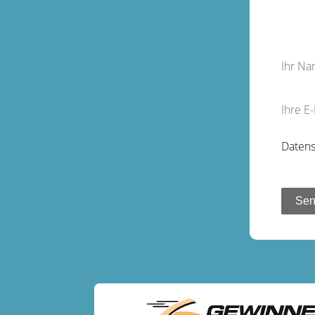
Ihr N
Ihre E
Datens