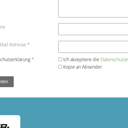
ame
-Mail-Adresse
*
chutz­erklärung
*
Ich akzeptiere die
Datenschutz­e
Kopie an Absender