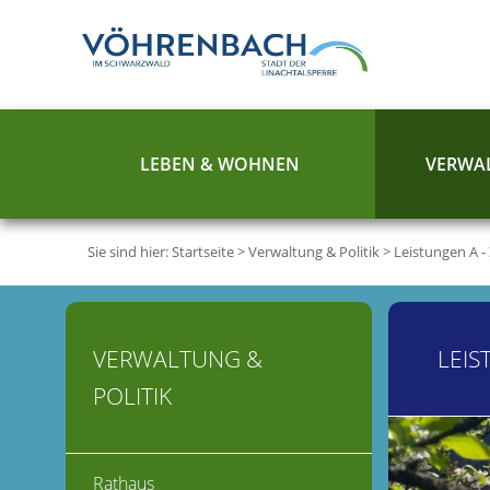
LEBEN & WOHNEN
VERWAL
Sie sind hier:
Startseite
>
Verwaltung & Politik
>
Leistungen A -
VERWALTUNG &
LEIS
POLITIK
Rathaus