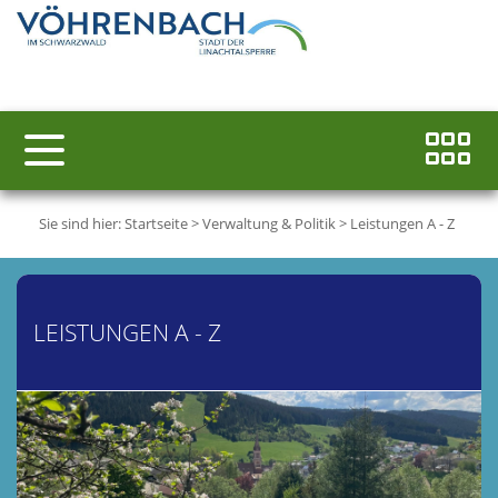
Sie sind hier:
Startseite
>
Verwaltung & Politik
>
Leistungen A - Z
LEISTUNGEN A - Z