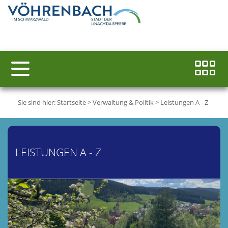
Sie sind hier:
Startseite
>
Verwaltung & Politik
>
Leistungen A - Z
LEISTUNGEN A - Z