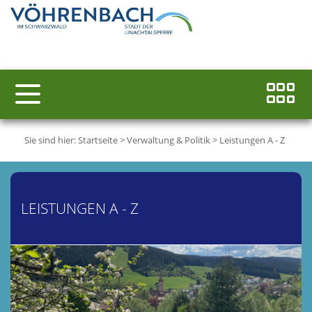
Sie sind hier:
Startseite
>
Verwaltung & Politik
>
Leistungen A - Z
LEISTUNGEN A - Z