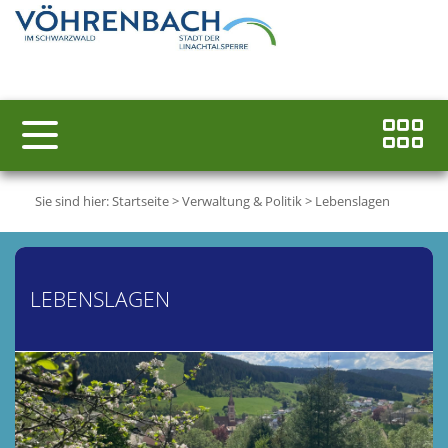
Sie sind hier:
Startseite
>
Verwaltung & Politik
>
Lebenslagen
LEBENSLAGEN