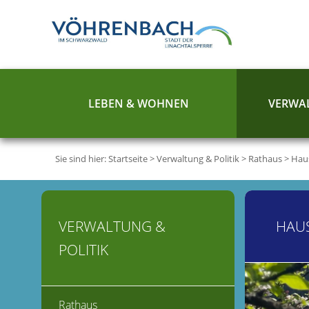
LEBEN & WOHNEN
VERWAL
Sie sind hier:
Startseite
>
Verwaltung & Politik
>
Rathaus
>
Hau
VERWALTUNG &
HAU
POLITIK
Rathaus