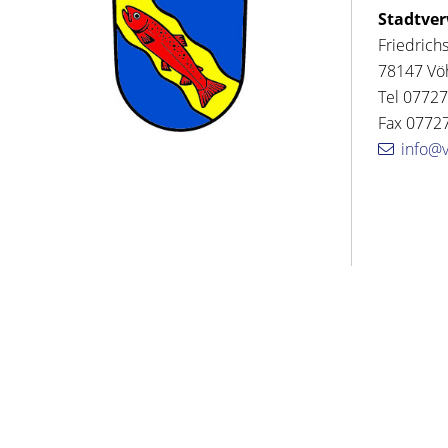
Stadtve
Friedrich
78147 Vö
Tel 07727
Fax 07727
info@