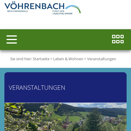
Sie sind hier:
Startseite
>
Leben & Wohnen
>
Veranstaltungen
VERANSTALTUNGEN