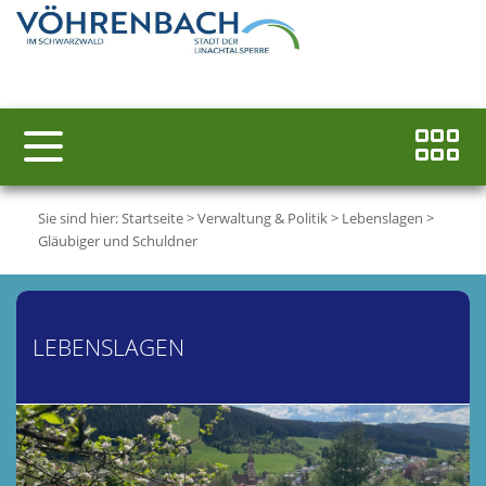
Sie sind hier:
Startseite
>
Verwaltung & Politik
>
Lebenslagen
>
Gläubiger und Schuldner
LEBENSLAGEN