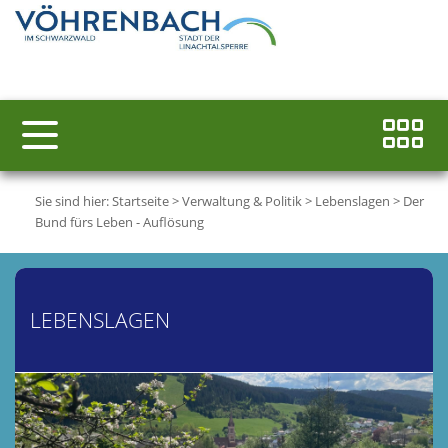
Sie sind hier:
Startseite
>
Verwaltung & Politik
>
Lebenslagen
>
Der
Bund fürs Leben - Auflösung
LEBENSLAGEN