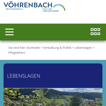
Sie sind hier:
Startseite
>
Verwaltung & Politik
>
Lebenslagen
>
Pflegeeltern
LEBENSLAGEN