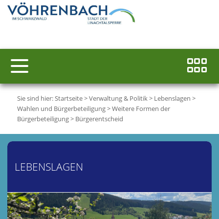
Sie sind hier:
Startseite
>
Verwaltung & Politik
>
Lebenslagen
>
Wahlen und Bürgerbeteiligung
>
Weitere Formen der
Bürgerbeteiligung
>
Bürgerentscheid
LEBENSLAGEN