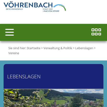
Sie sind hier:
Startseite
>
Verwaltung & Politik
>
Lebenslagen
>
Vereine
LEBENSLAGEN