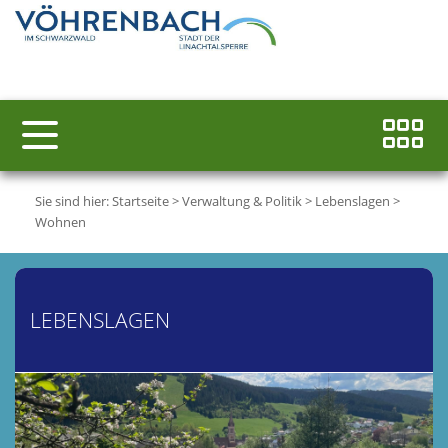
Sie sind hier:
Startseite
>
Verwaltung & Politik
>
Lebenslagen
>
Wohnen
LEBENSLAGEN