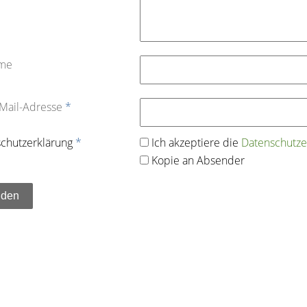
ame
-Mail-Adresse
*
chutz­erklärung
*
Ich akzeptiere die
Datenschutz­e
Kopie an Absender