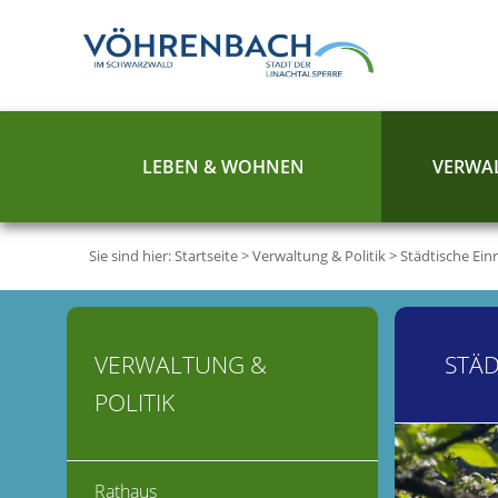
LEBEN & WOHNEN
VERWAL
Sie sind hier:
Startseite
>
Verwaltung & Politik
>
Städtische Ein
VERWALTUNG &
STÄD
POLITIK
Rathaus