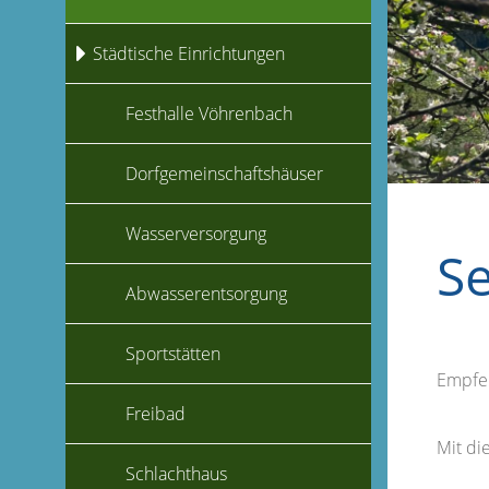
Städtische Einrichtungen
Festhalle Vöhrenbach
Dorfgemeinschaftshäuser
Wasserversorgung
S
Abwasserentsorgung
Sportstätten
Empfe
Freibad
Mit d
Schlachthaus