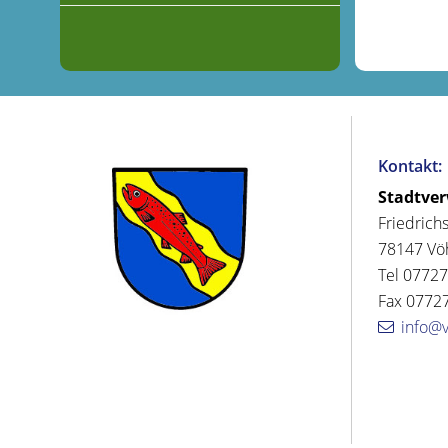
Kontakt:
Stadtve
Friedrich
78147 Vö
Tel 07727
Fax 07727
info@