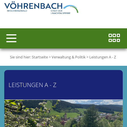
Sie sind hier:
Startseite
>
Verwaltung & Politik
>
Leistungen A - Z
LEISTUNGEN A - Z