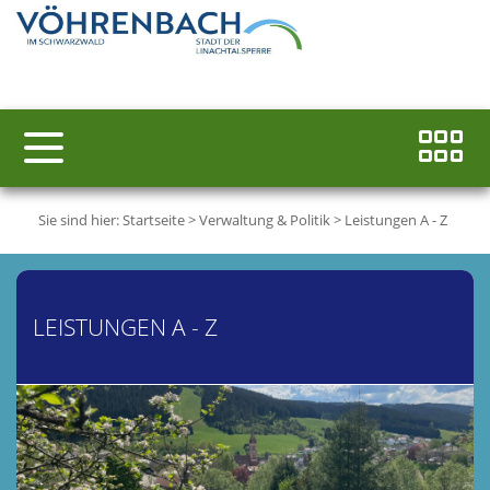
Sie sind hier:
Startseite
>
Verwaltung & Politik
>
Leistungen A - Z
LEISTUNGEN A - Z