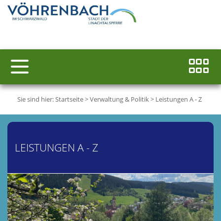
Sie sind hier:
Startseite
>
Verwaltung & Politik
>
Leistungen A - Z
LEISTUNGEN A - Z