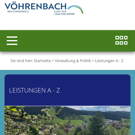
Sie sind hier:
Startseite
>
Verwaltung & Politik
>
Leistungen A - Z
LEISTUNGEN A - Z