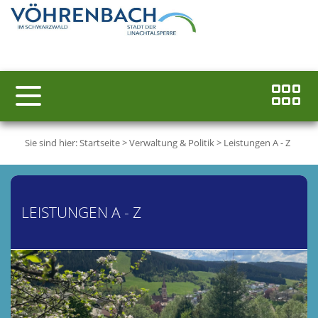
Sie sind hier:
Startseite
>
Verwaltung & Politik
>
Leistungen A - Z
LEISTUNGEN A - Z