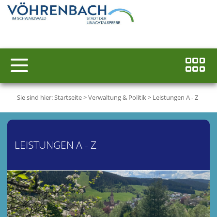
Sie sind hier:
Startseite
>
Verwaltung & Politik
>
Leistungen A - Z
LEISTUNGEN A - Z