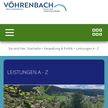
Sie sind hier:
Startseite
>
Verwaltung & Politik
>
Leistungen A - Z
LEISTUNGEN A - Z