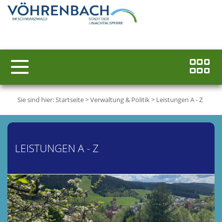
Sie sind hier:
Startseite
>
Verwaltung & Politik
>
Leistungen A - Z
LEISTUNGEN A - Z