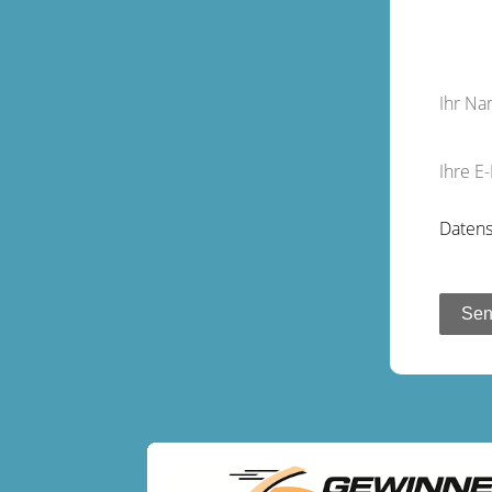
Ihr N
Ihre E
Datens