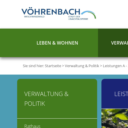
LEBEN & WOHNEN
VERWAL
Sie sind hier:
Startseite
>
Verwaltung & Politik
>
Leistungen A -
VERWALTUNG &
LEIS
POLITIK
Rathaus