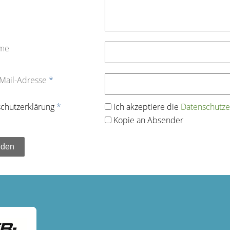
ame
-Mail-Adresse
*
chutz­erklärung
*
Ich akzeptiere die
Datenschutz­e
Kopie an Absender