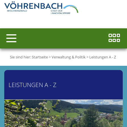
Sie sind hier:
Startseite
>
Verwaltung & Politik
>
Leistungen A - Z
LEISTUNGEN A - Z