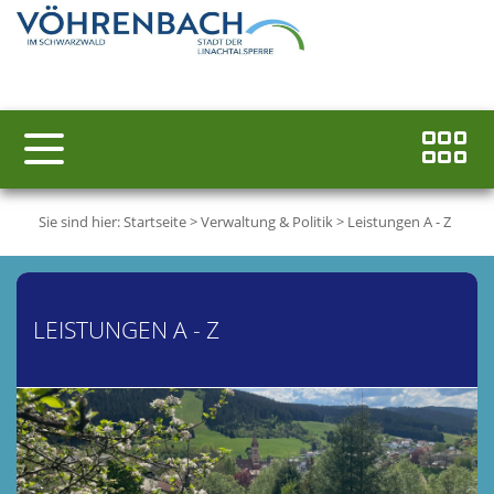
Sie sind hier:
Startseite
>
Verwaltung & Politik
>
Leistungen A - Z
LEISTUNGEN A - Z