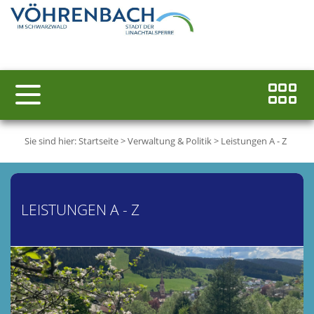
Sie sind hier:
Startseite
>
Verwaltung & Politik
>
Leistungen A - Z
LEISTUNGEN A - Z