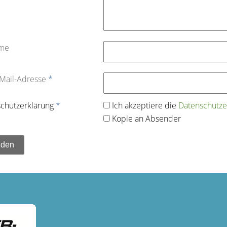
ame
-Mail-Adresse
*
chutz­erklärung
*
Ich akzeptiere die
Datenschutz­e
Kopie an Absender