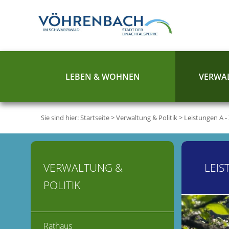
LEBEN & WOHNEN
VERWAL
Sie sind hier:
Startseite
>
Verwaltung & Politik
>
Leistungen A -
VERWALTUNG &
LEIS
POLITIK
Rathaus