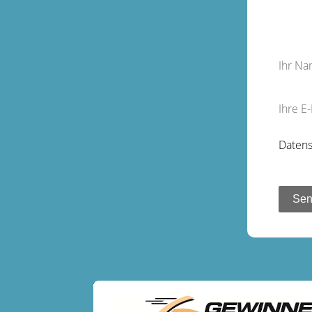
Ihr N
Ihre E
Datens