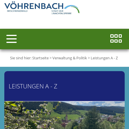
Sie sind hier:
Startseite
>
Verwaltung & Politik
>
Leistungen A - Z
LEISTUNGEN A - Z