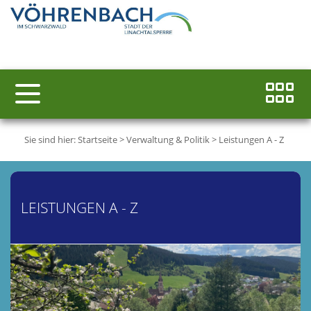
Sie sind hier:
Startseite
>
Verwaltung & Politik
>
Leistungen A - Z
LEISTUNGEN A - Z