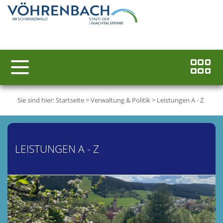
Sie sind hier:
Startseite
>
Verwaltung & Politik
>
Leistungen A - Z
LEISTUNGEN A - Z