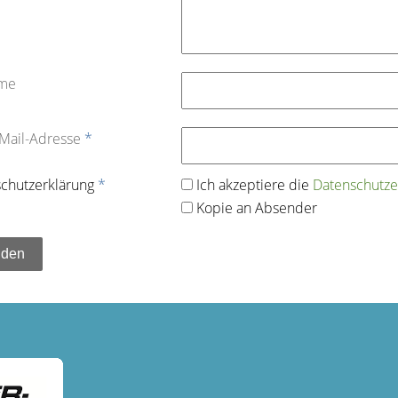
ame
-Mail-Adresse
*
chutz­erklärung
*
Ich akzeptiere die
Datenschutz­e
Kopie an Absender