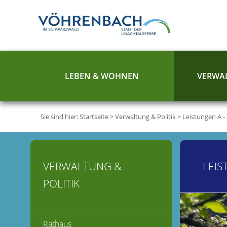
LEBEN & WOHNEN
VERWAL
Sie sind hier:
Startseite
>
Verwaltung & Politik
>
Leistungen A -
VERWALTUNG &
LEIS
POLITIK
Rathaus