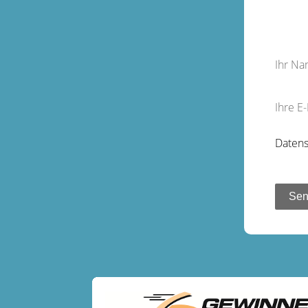
Ihr N
Ihre E
Datens