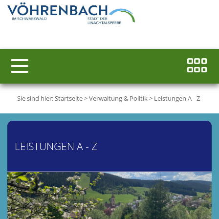
Sie sind hier:
Startseite
>
Verwaltung & Politik
>
Leistungen A - Z
LEISTUNGEN A - Z