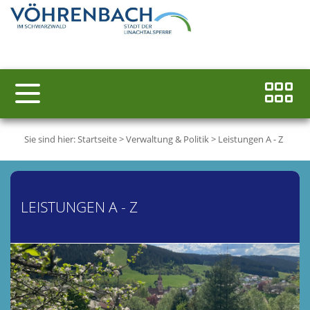
Sie sind hier:
Startseite
>
Verwaltung & Politik
>
Leistungen A - Z
LEISTUNGEN A - Z