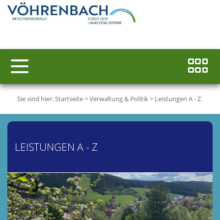
Sie sind hier:
Startseite
>
Verwaltung & Politik
>
Leistungen A - Z
LEISTUNGEN A - Z