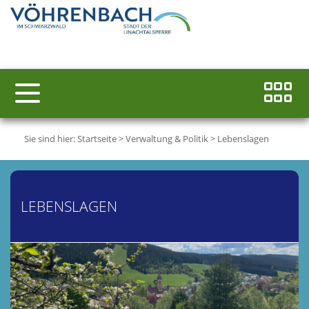
Sie sind hier:
Startseite
>
Verwaltung & Politik
>
Lebenslagen
LEBENSLAGEN