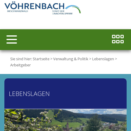
Sie sind hier:
Startseite
>
Verwaltung & Politik
>
Lebenslagen
>
Arbeitgeber
LEBENSLAGEN