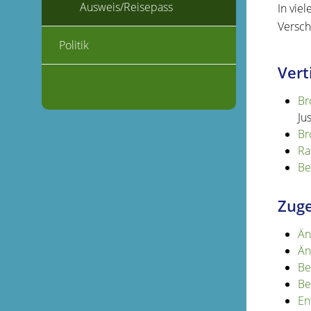
Ausweis/Reisepass
In vie
Versch
Politik
Vert
Br
Ju
Br
Ra
Be
Zuge
Än
Än
Be
Be
En