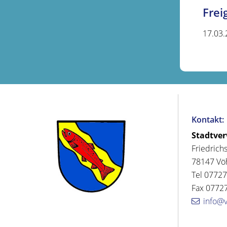
Fre
17.03.
Kontakt:
Stadtve
Friedrich
78147 Vö
Tel 07727
Fax 07727
info@