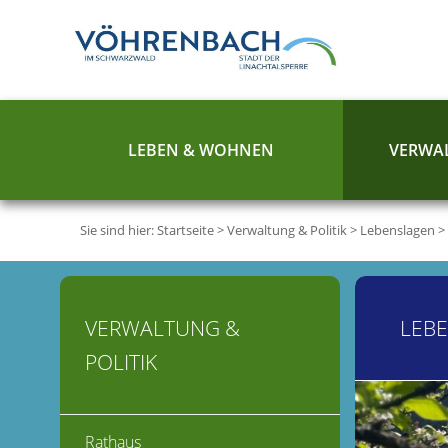
LEBEN & WOHNEN
VERWAL
Sie sind hier:
Startseite
>
Verwaltung & Politik
>
Lebenslagen
>
VERWALTUNG &
LEB
POLITIK
Rathaus