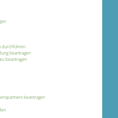
agen
h durchführen
dung beantragen
neu beantragen
benspartners beantragen
den