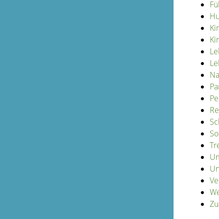
Fü
Hu
Ki
Ki
Le
Le
Na
Pa
Pe
Re
Sc
So
Tr
Um
Un
Ve
We
Zu