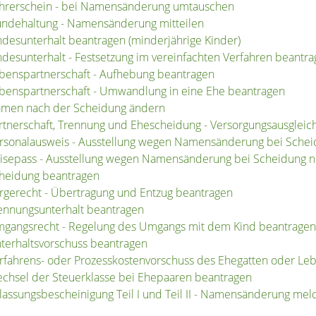
hrerschein - bei Namensänderung umtauschen
ndehaltung - Namensänderung mitteilen
ndesunterhalt beantragen (minderjährige Kinder)
ndesunterhalt - Festsetzung im vereinfachten Verfahren beantr
benspartnerschaft - Aufhebung beantragen
benspartnerschaft - Umwandlung in eine Ehe beantragen
men nach der Scheidung ändern
rtnerschaft, Trennung und Ehescheidung - Versorgungsausgleic
rsonalausweis - Ausstellung wegen Namensänderung bei Schei
isepass - Ausstellung wegen Namensänderung bei Scheidung 
heidung beantragen
rgerecht - Übertragung und Entzug beantragen
ennungsunterhalt beantragen
gangsrecht - Regelung des Umgangs mit dem Kind beantragen
terhaltsvorschuss beantragen
rfahrens- oder Prozesskostenvorschuss des Ehegatten oder Le
chsel der Steuerklasse bei Ehepaaren beantragen
lassungsbescheinigung Teil I und Teil II - Namensänderung mel