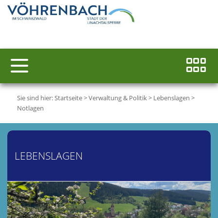
Sie sind hier:
Startseite
>
Verwaltung & Politik
>
Lebenslagen
>
Notlagen
LEBENSLAGEN