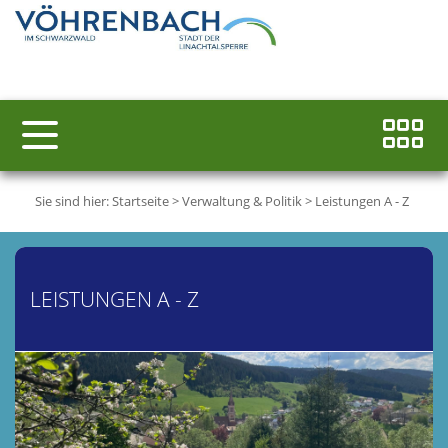
Sie sind hier:
Startseite
>
Verwaltung & Politik
>
Leistungen A - Z
LEISTUNGEN A - Z