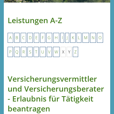
Leistungen A-Z
A
B
C
D
E
F
G
H
I
J
K
L
M
N
O
P
Q
R
S
T
U
V
W
X
Y
Z
Versicherungsvermittler
und Versicherungsberater
- Erlaubnis für Tätigkeit
beantragen