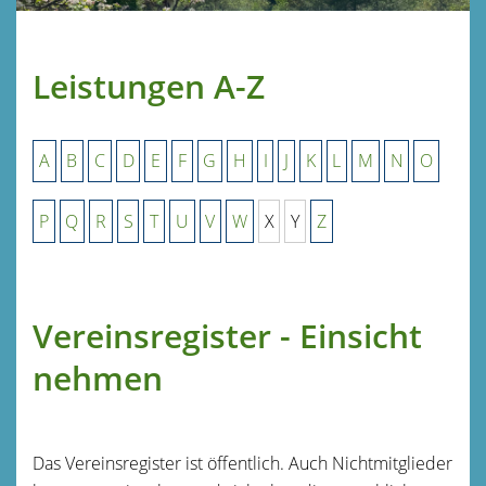
Leistungen A-Z
A
B
C
D
E
F
G
H
I
J
K
L
M
N
O
P
Q
R
S
T
U
V
W
X
Y
Z
Vereinsregister - Einsicht
nehmen
Das Vereinsregister ist öffentlich. Auch Nichtmitglieder