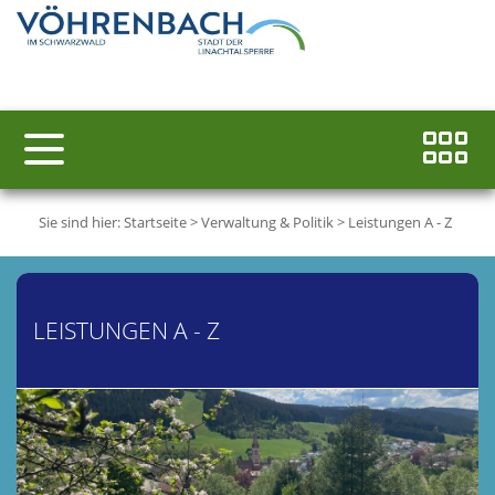
Sie sind hier:
Startseite
>
Verwaltung & Politik
>
Leistungen A - Z
LEISTUNGEN A - Z